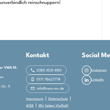
 unverbindlich reinschnuppern!
Kontakt
Social M
der VWA M-
Instagram
0385 3031-880
len
0171 78627774
LinkedIn
-Str. 5
info@vwa-mv.de
Impressum
Datenschutz
AGB
Wir lieben Vielfalt!