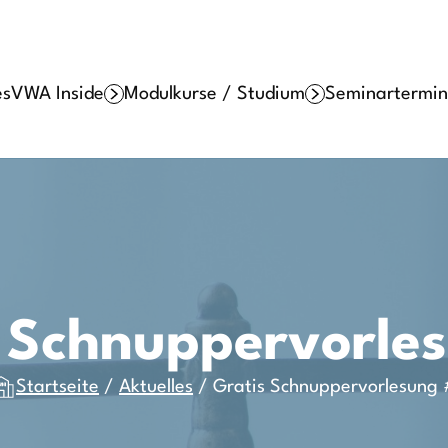
es
VWA Inside
Modulkurse / Studium
Seminartermin
 Schnuppervorle
Startseite
/
Aktuelles
/
Gratis Schnuppervorlesung 