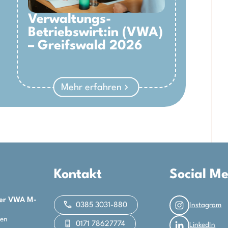
Verwaltungs-
Betriebswirt:in (VWA)
– Greifswald 2026
Mehr erfahren
Kontakt
Social M
der VWA M-
Instagram
0385 3031-880
len
0171 78627774
LinkedIn