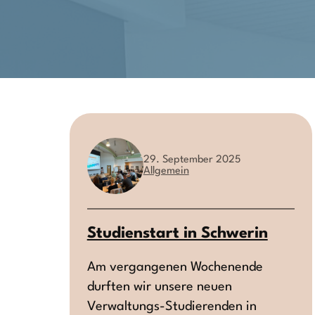
29. September 2025
Allgemein
Studienstart in Schwerin
Am vergangenen Wochenende
durften wir unsere neuen
Verwaltungs-Studierenden in