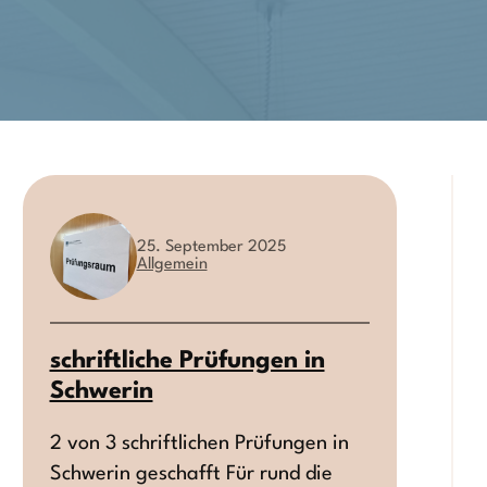
25. September 2025
Allgemein
schriftliche Prüfungen in
Schwerin
2 von 3 schriftlichen Prüfungen in
Schwerin geschafft Für rund die