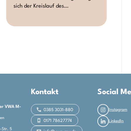
sich der Kreislauf des…
Kontakt
Social M
der VWA M-
Instagram
0385 3031-880
len
0171 78627774
LinkedIn
-Str. 5