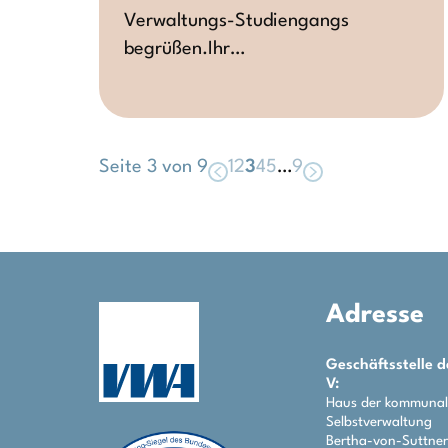
Verwaltungs-Studiengangs
begrüßen.Ihr…
Seite 3 von 9
1
2
3
4
5
…
9
Adresse
Geschäftsstelle 
V:
Haus der kommuna
Selbstverwaltung
Bertha-von-Suttner